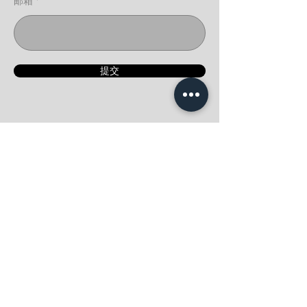
邮箱
提交
目录
​主页
服务
关于
资讯
​联系
常问问题